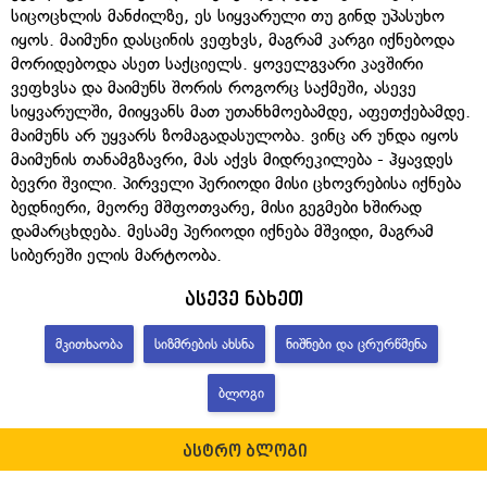
სიცოცხლის მანძილზე, ეს სიყვარული თუ გინდ უპასუხო
იყოს. მაიმუნი დასცინის ვეფხვს, მაგრამ კარგი იქნებოდა
მორიდებოდა ასეთ საქციელს. ყოველგვარი კავშირი
ვეფხვსა და მაიმუნს შორის როგორც საქმეში, ასევე
სიყვარულში, მიიყვანს მათ უთანხმოებამდე, აფეთქებამდე.
მაიმუნს არ უყვარს ზომაგადასულობა. ვინც არ უნდა იყოს
მაიმუნის თანამგზავრი, მას აქვს მიდრეკილება - ჰყავდეს
ბევრი შვილი. პირველი პერიოდი მისი ცხოვრებისა იქნება
ბედნიერი, მეორე მშფოთვარე, მისი გეგმები ხშირად
დამარცხდება. მესამე პერიოდი იქნება მშვიდი, მაგრამ
სიბერეში ელის მარტოობა.
ასევე ნახეთ
ᲛᲙᲘᲗᲮᲐᲝᲑᲐ
ᲡᲘᲖᲛᲠᲔᲑᲘᲡ ᲐᲮᲡᲜᲐ
ᲜᲘᲨᲜᲔᲑᲘ ᲓᲐ ᲪᲠᲣᲠᲬᲛᲔᲜᲐ
ᲑᲚᲝᲒᲘ
ასტრო ბლოგი