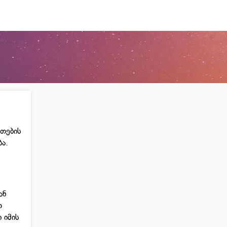
ვთების
ა.
ან
თ
 იმის