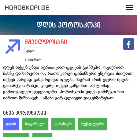
დღის ჰოროსკოპი
მშვილდოსანი
დღის
7 აგვისტო
დღეს თქვენ უნდა იტრიალოთ ფულის გარშემო, იფიქროთ
მასზე და ხარჯოთ ის, რათა კარგი ფინანსური ენერგია მიიღოთ.
თქვენ კარგად განკარგავთ ფულს, მაგრამ არის უფრო მეტის
დახარჯვის რისკი, ვიდრე თქვენ გაწყობთ. ამიტომაც
გამოთვალეთ ყველაფერი. ჰოროსკოპი დღეს გირჩევთ წინ
იაროთ მიზნისკენ - ამაში ვარსკლავები დაგეხმარებათ.
სხვა ჰოროსკოპი
ᲓᲦᲘᲡ
ᲡᲘᲧᲕᲐᲠᲣᲚᲘ
ᲤᲘᲜᲐᲜᲡᲔᲑᲘ
ᲡᲔᲥᲡᲣᲐᲚᲣᲠᲘ