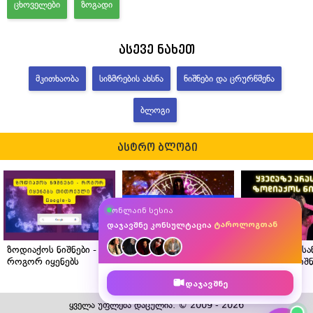
ᲪᲮᲝᲕᲔᲚᲔᲑᲘ
ᲖᲝᲒᲐᲓᲘ
ასევე ნახეთ
ᲛᲙᲘᲗᲮᲐᲝᲑᲐ
ᲡᲘᲖᲛᲠᲔᲑᲘᲡ ᲐᲮᲡᲜᲐ
ᲜᲘᲨᲜᲔᲑᲘ ᲓᲐ ᲪᲠᲣᲠᲬᲛᲔᲜᲐ
ᲑᲚᲝᲒᲘ
ასტრო ბლოგი
ასტროლოგთან
ონლაინ სესია
მკითხავთან
ტაროლოგთან
დაჯავშნე კონსულტაცია
ნუმეროლოგთან
ზოდიაქოს ნიშნები -
ასტროლოგის რჩევები
ყველაზე არას
როგორ იყენებს
ზოდიაქოს თითოეული
ზოდიაქოს ნიშნ
თითოეული Google-ს?
ნიშნისთვის
დაჯავშნე
საცხოვრებლის სწორი
შერჩევისთვის
ყველა უფლება დაცულია. © 2009 - 2026