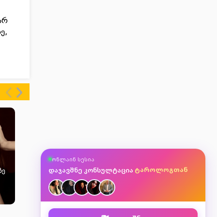
არ
ე,
ასტროლოგთან
ონლაინ სესია
მკითხავთან
ტაროლოგთან
დაჯავშნე კონსულტაცია
ზე
ნუმეროლოგთან