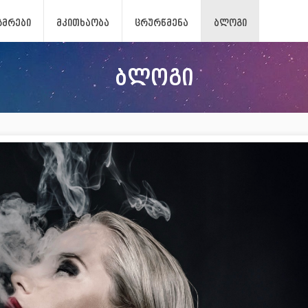
ᲖᲛᲠᲔᲑᲘ
ᲛᲙᲘᲗᲮᲐᲝᲑᲐ
ᲪᲠᲣᲠᲬᲛᲔᲜᲐ
ᲑᲚᲝᲒᲘ
ბლოგი