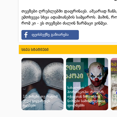
თევზები ღრუბლებში დაფრინავს. აშკარად ჩან
ემთხვევა სხვა ადამიანების სამყაროს. მაშინ, რო
რომ კი - ეს თევზები ძალინ ზარმაცი ვინმეა.
ფეისბუქზე გაზიარება
სხვა სტატიები
&q
ცხ
სახალისო
ფი
ჰოროსკოპი: როგორ
პე
10 მიზეზი თუ რატომ
იქცევიან ზოდიაქოს
- 
უნდა გიყვარდეს
ნიშნები საშინელებათა
ზუ
ტყუპები
ფილმებში
ას