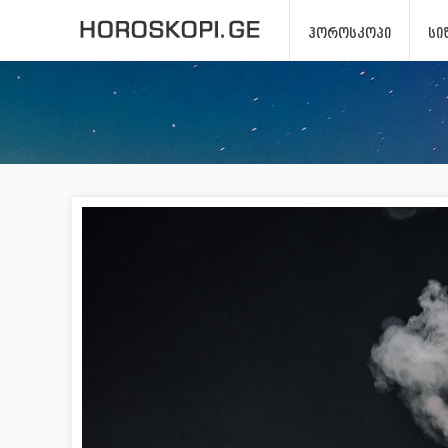
ᲰᲝᲠᲝᲡᲙᲝᲞᲘ
ᲡᲘ