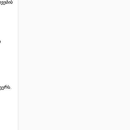
დვების
ი
ფერს.