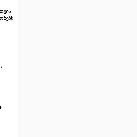
თვის
თობებს
ც
ს