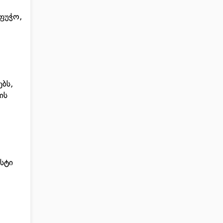
აფუჭო,
ებს,
ის
სტი