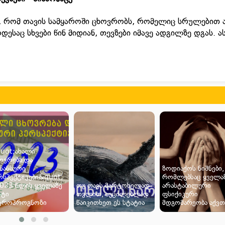
ს, რომ თავის სამყაროში ცხოვრობს, რომელიც სრულებით 
დესაც სხვები წინ მიდიან, თევზები იმავე ადგილზე დგას. ას
uot;ახალი
ოვრება და
ნანსური
ზოდიაქოს ნიშნები,
რსპექტივები&quot;
რომლებსაც ყველა
2023 წლის ყველაზე
თუ თავს მარტოხელად
არასტაბილური
სტი
თვლით, აუცილებლად
ფსიქიკური
ტროპროგნოზი
წაიკითხეთ ეს სტატია
მდგომარეობა აქვთ