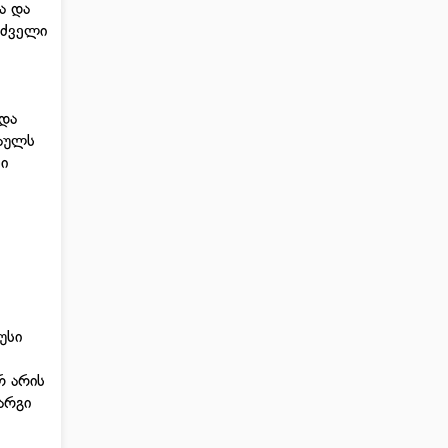
ა და
 ძველი
 და
აულს
ი
უსი
რ არის
არგი