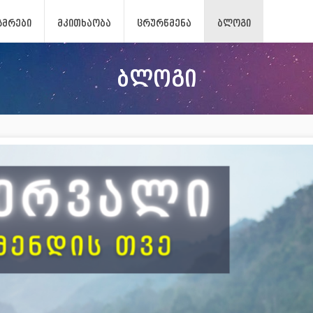
ᲖᲛᲠᲔᲑᲘ
ᲛᲙᲘᲗᲮᲐᲝᲑᲐ
ᲪᲠᲣᲠᲬᲛᲔᲜᲐ
ᲑᲚᲝᲒᲘ
ბლოგი