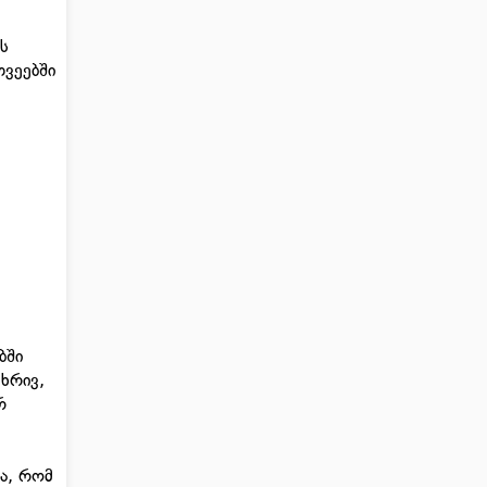
ას
თვეებში
ბში
მხრივ,
რ
და, რომ