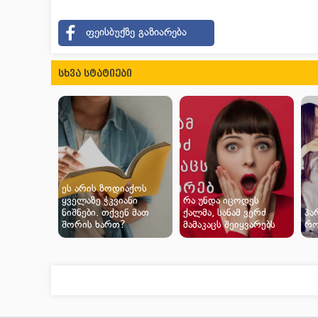
ფეისბუქზე გაზიარება
სხვა სტატიები
ეს არის ზოდიაქოს
ყველაზე ჭკვიანი
რა უნდა იცოდეს
ნიშნები. თქვენ მათ
ქალმა, სანამ ვერძ
პა
შორის ხართ?
მამაკაცს შეიყვარებს
რო