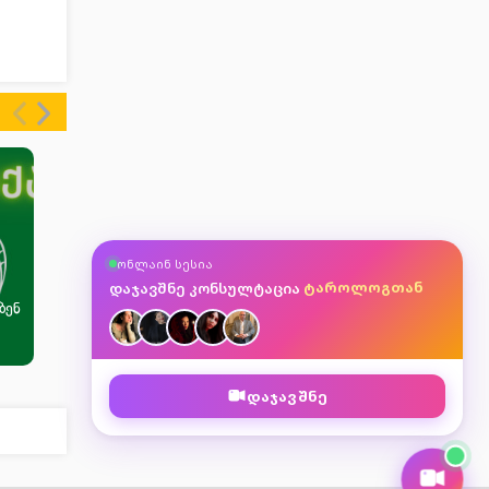
ასტროლოგთან
ონლაინ სესია
მკითხავთან
ტაროლოგთან
დაჯავშნე კონსულტაცია
ნუმეროლოგთან
ბენ
დაჯავშნე