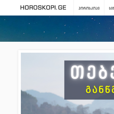
ᲰᲝᲠᲝᲡᲙᲝᲞᲘ
ᲡᲘ