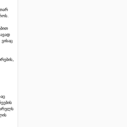
უთარ
როს.
ებით
ნავად
 ვისაც
ბრების,
საც
ნეების
ხარულს
ლის