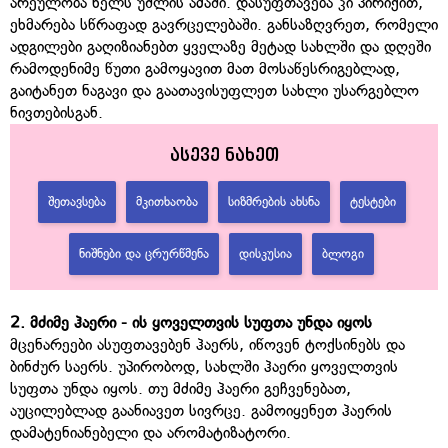
არეულობა ხელს უშლის ამაში. დასუფთავება კი პირიქით,
ეხმარება სწრაფად გავრცელებაში. განსაზღვრეთ, რომელი
ადგილები გაღიზიანებთ ყველაზე მეტად სახლში და დღეში
რამოდენიმე წუთი გამოყავით მათ მოსაწესრიგებლად,
გაიტანეთ ნაგავი და გაათავისუფლეთ სახლი უსარგებლო
ნივთებისგან.
ასევე ნახეთ
ᲨᲔᲗᲐᲕᲡᲔᲑᲐ
ᲛᲙᲘᲗᲮᲐᲝᲑᲐ
ᲡᲘᲖᲛᲠᲔᲑᲘᲡ ᲐᲮᲡᲜᲐ
ᲢᲔᲡᲢᲔᲑᲘ
ᲜᲘᲨᲜᲔᲑᲘ ᲓᲐ ᲪᲠᲣᲠᲬᲛᲔᲜᲐ
ᲓᲘᲡᲙᲣᲡᲘᲐ
ᲑᲚᲝᲒᲘ
2.
მძიმე
ჰაერი
-
ის
ყოველთვის
სუფთა
უნდა
იყოს
მცენარეები ასუფთავებენ ჰაერს, იწოვენ ტოქსინებს და
ბინძურ საერს. უპირობოდ, სახლში ჰაერი ყოველთვის
სუფთა უნდა იყოს. თუ მძიმე ჰაერი გეჩვენებათ,
აუცილებლად გაანიავეთ სივრცე. გამოიყენეთ ჰაერის
დამატენიანებელი და არომატიზატორი.