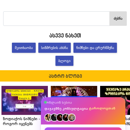
ძებნა
ასევე ნახეთ
ᲛᲙᲘᲗᲮᲐᲝᲑᲐ
ᲡᲘᲖᲛᲠᲔᲑᲘᲡ ᲐᲮᲡᲜᲐ
ᲜᲘᲨᲜᲔᲑᲘ ᲓᲐ ᲪᲠᲣᲠᲬᲛᲔᲜᲐ
ᲑᲚᲝᲒᲘ
ასტრო ბლოგი
ასტროლოგთან
ონლაინ სესია
მკითხავთან
ტაროლოგთან
დაჯავშნე კონსულტაცია
ნუმეროლოგთან
ზოდიაქოს ნიშნები -
ასტროლოგის რჩევები
ყველაზე არას
როგორ იყენებს
ზოდიაქოს თითოეული
ზოდიაქოს ნიშნ
თითოეული Google-ს?
ნიშნისთვის