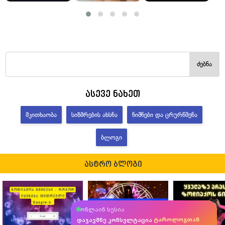
ძებნა
ასევე ნახეთ
ᲛᲙᲘᲗᲮᲐᲝᲑᲐ
ᲡᲘᲖᲛᲠᲔᲑᲘᲡ ᲐᲮᲡᲜᲐ
ᲜᲘᲨᲜᲔᲑᲘ ᲓᲐ ᲪᲠᲣᲠᲬᲛᲔᲜᲐ
ᲑᲚᲝᲒᲘ
ასტრო ბლოგი
ასტროლოგთან
ონლაინ სესია
მკითხავთან
ტაროლოგთან
დაჯავშნე კონსულტაცია