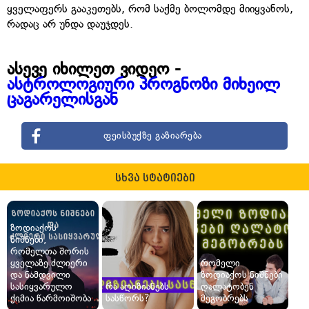
ყველაფერს გააკეთებს, რომ საქმე ბოლომდე მიიყვანოს,
რადაც არ უნდა დაუჯდეს.
ასევე იხილეთ ვიდეო -
ასტროლოგიური პროგნოზი მიხეილ
ცაგარელისგან
ფეისბუქზე გაზიარება
სხვა სტატიები
ზოდიაქოს
ნიშნები,
რომელთა შორის
ყველაზე ძლიერი
რომელი
და ნამდვილი
ზოდიაქოს ნიშნები
სასიყვარულო
რა აღიზიანებს
ღალატობენ
ქიმია წარმოიშობა
სასწორს?
მეგობრებს