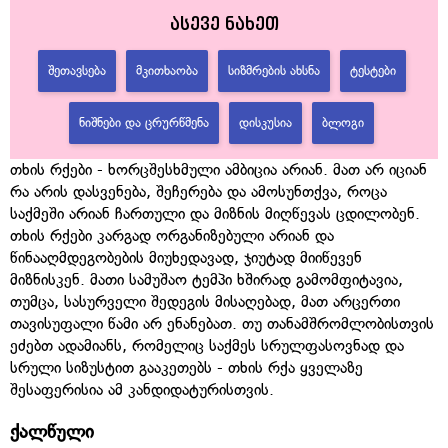
ასევე ნახეთ
ᲨᲔᲗᲐᲕᲡᲔᲑᲐ
ᲛᲙᲘᲗᲮᲐᲝᲑᲐ
ᲡᲘᲖᲛᲠᲔᲑᲘᲡ ᲐᲮᲡᲜᲐ
ᲢᲔᲡᲢᲔᲑᲘ
ᲜᲘᲨᲜᲔᲑᲘ ᲓᲐ ᲪᲠᲣᲠᲬᲛᲔᲜᲐ
ᲓᲘᲡᲙᲣᲡᲘᲐ
ᲑᲚᲝᲒᲘ
თხის რქები - ხორცშესხმული ამბიცია არიან. მათ არ იციან
რა არის დასვენება, შეჩერება და ამოსუნთქვა, როცა
საქმეში არიან ჩართული და მიზნის მიღწევას ცდილობენ.
თხის რქები კარგად ორგანიზებული არიან და
წინააღმდეგობების მიუხედავად, ჯიუტად მიიწევენ
მიზნისკენ. მათი სამუშაო ტემპი ხშირად გამომფიტავია,
თუმცა, სასურველი შედეგის მისაღებად, მათ არცერთი
თავისუფალი წამი არ ენანებათ. თუ თანამშრომლობისთვის
ეძებთ ადამიანს, რომელიც საქმეს სრულფასოვნად და
სრული სიზუსტით გააკეთებს - თხის რქა ყველაზე
შესაფერისია ამ კანდიდატურისთვის.
ქალწული