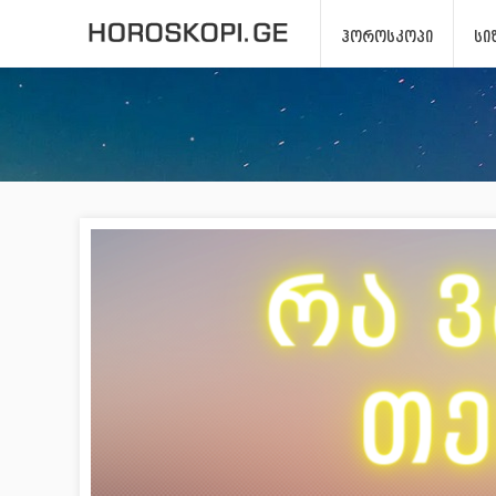
ᲰᲝᲠᲝᲡᲙᲝᲞᲘ
ᲡᲘ