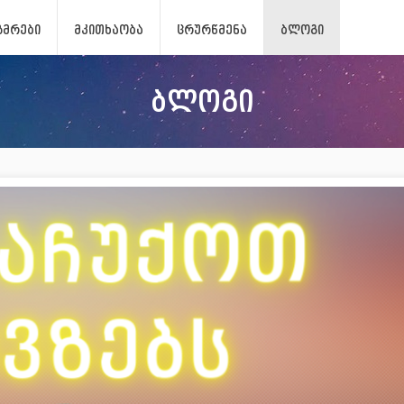
ᲖᲛᲠᲔᲑᲘ
ᲛᲙᲘᲗᲮᲐᲝᲑᲐ
ᲪᲠᲣᲠᲬᲛᲔᲜᲐ
ᲑᲚᲝᲒᲘ
ბლოგი