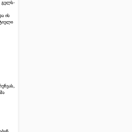
ს გულს-
და ის
ნტიული
რუნვას,
მა
ებენ