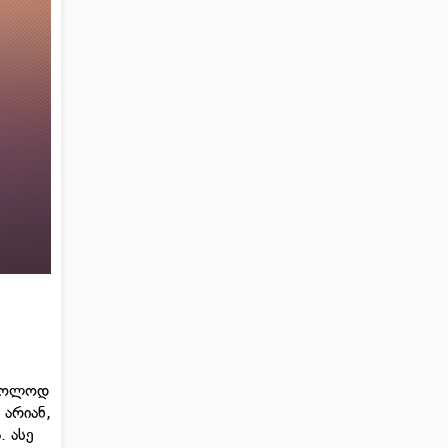
 მხოლოდ
 არიან,
 ასე