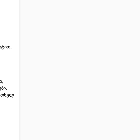
რტით,
ი,
ბი.
ერთხელ
ი