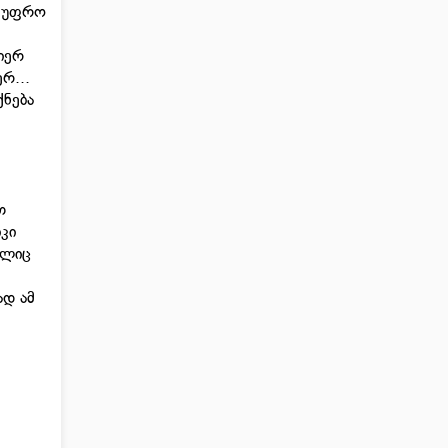
ი უფრო
იერ
რ...
ქნება
თ
კი
ელიც
ად ამ