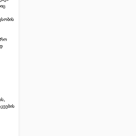
ლიც
ესობის
ფრო
ად
ას,
კეების