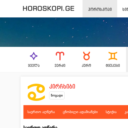
ᲰᲝᲠᲝᲡᲙᲝᲞᲘ
ᲡᲘ
ᲧᲕᲔᲚᲐ
ᲕᲔᲠᲫᲘ
ᲙᲣᲠᲝ
ᲢᲧᲣᲞᲔᲑᲘ
კირჩხიბი
ზოგადი
საერთო აღწერა
ცნობილი ადამიანები
სტიქია
კ
საერთო აღწერა