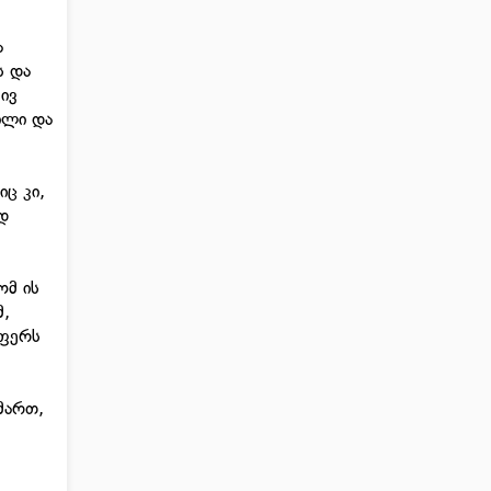
ა
ს და
ივ
ილი და
ც კი,
ედ
ომ ის
მ,
აფერს
მართ,