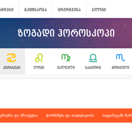
ᲖᲛᲠᲔᲑᲘ
ᲛᲙᲘᲗᲮᲐᲝᲑᲐ
ᲪᲠᲣᲠᲬᲛᲔᲜᲐ
ᲑᲚᲝᲒᲘ
ზოგადი ჰოროსკოპი
ᲙᲘᲠᲩᲮᲘᲑᲘ
ᲚᲝᲛᲘ
ᲥᲐᲚᲬᲣᲚᲘ
ᲡᲐᲡᲬᲝᲠᲘ
ᲛᲝᲠᲘᲔᲚᲘ
აერიერა და პროფესია
ქორწინება და თავსებადობა
სიყვარულში წარმ