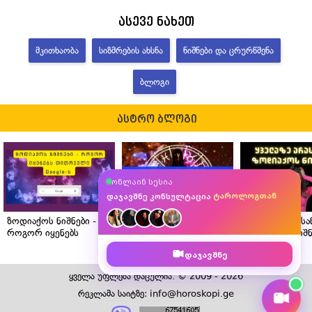
ასევე ნახეთ
ᲛᲙᲘᲗᲮᲐᲝᲑᲐ
ᲡᲘᲖᲛᲠᲔᲑᲘᲡ ᲐᲮᲡᲜᲐ
ᲜᲘᲨᲜᲔᲑᲘ ᲓᲐ ᲪᲠᲣᲠᲬᲛᲔᲜᲐ
ᲑᲚᲝᲒᲘ
ასტრო ბლოგი
ასტროლოგთან
ონლაინ სესია
მკითხავთან
ტაროლოგთან
დაჯავშნე კონსულტაცია
ნუმეროლოგთან
ზოდიაქოს ნიშნები -
ასტროლოგის რჩევები
ყველაზე არას
როგორ იყენებს
ზოდიაქოს თითოეული
ზოდიაქოს ნიშნ
თითოეული Google-ს?
ნიშნისთვის
დაჯავშნე
საცხოვრებლის სწორი
შერჩევისთვის
ყველა უფლება დაცულია. © 2009 - 2026
რეკლამა საიტზე: info@horoskopi.ge