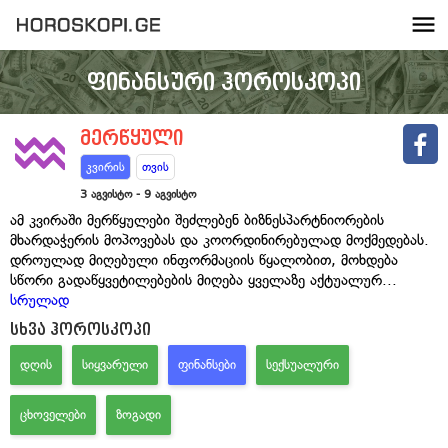
ფინანსური ჰოროსკოპი
მერწყული
კვირის
თვის
3 აგვისტო - 9 აგვისტო
ამ კვირაში მერწყულები შეძლებენ ბიზნესპარტნიორების
მხარდაჭერის მოპოვებას და კოორდინირებულად მოქმედებას.
დროულად მიღებული ინფორმაციის წყალობით, მოხდება
სწორი გადაწყვეტილებების მიღება ყველაზე აქტუალურ
...
სრულად
სხვა ჰოროსკოპი
ᲓᲦᲘᲡ
ᲡᲘᲧᲕᲐᲠᲣᲚᲘ
ᲤᲘᲜᲐᲜᲡᲔᲑᲘ
ᲡᲔᲥᲡᲣᲐᲚᲣᲠᲘ
ᲪᲮᲝᲕᲔᲚᲔᲑᲘ
ᲖᲝᲒᲐᲓᲘ