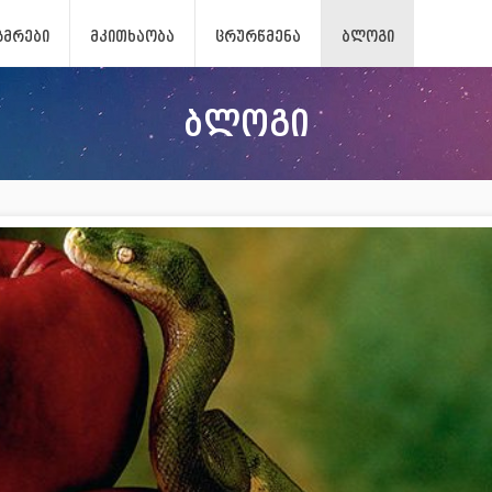
ᲖᲛᲠᲔᲑᲘ
ᲛᲙᲘᲗᲮᲐᲝᲑᲐ
ᲪᲠᲣᲠᲬᲛᲔᲜᲐ
ᲑᲚᲝᲒᲘ
ბლოგი