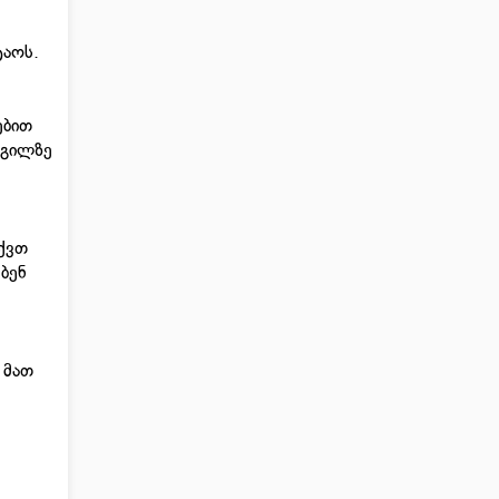
ტაოს.
ებით
დგილზე
აქვთ
ბენ
 მათ