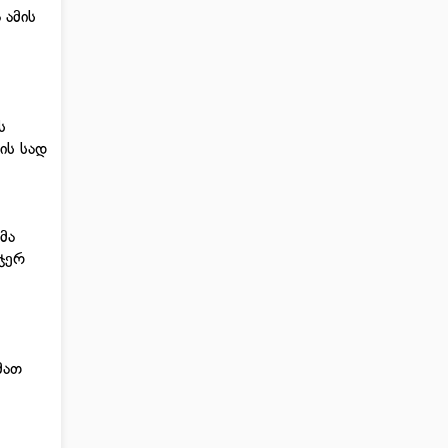
 ამის
ე
ს
ის სად
მა
გჯერ
მათ