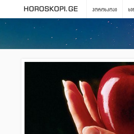
ᲰᲝᲠᲝᲡᲙᲝᲞᲘ
ᲡᲘ