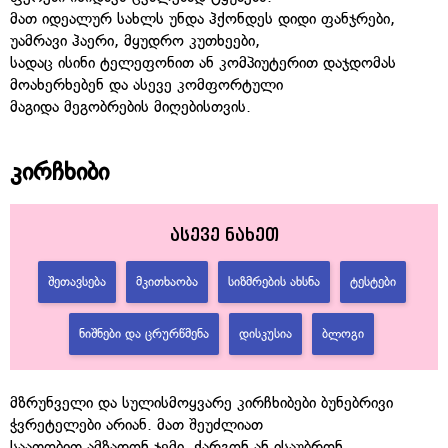
მათ იდეალურ სახლს უნდა ჰქონდეს დიდი ფანჯრები,
უამრავი ჰაერი, მყუდრო კუთხეები,
სადაც ისინი ტელეფონით ან კომპიუტერით დაჯდომას
მოახერხებენ და ასევე კომფორტული
მაგიდა მეგობრების მიღებისთვის.
კირჩხიბი
ასევე ნახეთ
ᲨᲔᲗᲐᲕᲡᲔᲑᲐ
ᲛᲙᲘᲗᲮᲐᲝᲑᲐ
ᲡᲘᲖᲛᲠᲔᲑᲘᲡ ᲐᲮᲡᲜᲐ
ᲢᲔᲡᲢᲔᲑᲘ
ᲜᲘᲨᲜᲔᲑᲘ ᲓᲐ ᲪᲠᲣᲠᲬᲛᲔᲜᲐ
ᲓᲘᲡᲙᲣᲡᲘᲐ
ᲑᲚᲝᲒᲘ
მზრუნველი და სულისმოყვარე კირჩხიბები ბუნებრივი
ჭვრეტელები არიან. მათ შეუძლიათ
საათობით ამზადონ ჯემი, ქარგონ ან ისაუბრონ