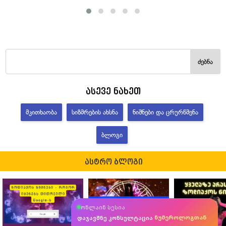
ძებნა
ასევე ნახეთ
ᲛᲙᲘᲗᲮᲐᲝᲑᲐ
ᲡᲘᲖᲛᲠᲔᲑᲘᲡ ᲐᲮᲡᲜᲐ
ᲜᲘᲨᲜᲔᲑᲘ ᲓᲐ ᲪᲠᲣᲠᲬᲛᲔᲜᲐ
ᲑᲚᲝᲒᲘ
ასტრო ბლოგი
ასტროლოგთან
ონლაინ სესია
მკითხავთან
ტაროლოგთან
დაჯავშნე კონსულტაცია
ნუმეროლოგთან