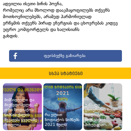
ადვილია ისეთი ბინის პოვნა,
რომელიც არა მხოლოდ დააკმაყოფილებს თქვენს
მოთხოვნილებებს, არამედ ჰარმონიულად
ერწყმის თქვენს პირად ენერგიას და ცხოვრებას კიდევ
უფრო კომფორტულს და ხალისიანს
გახდის.
ფეისბუქზე გაზიარება
სხვა სტატიები
მიმზიდველი და
მიუწვდომელი: ამ
ჯანსაღი
ორი ზოდიაქოს
ცხოვრების წესი
ნიშნის ქალის
რა ელით
ზოდიაქოს
შეკავება ყველაზე
ზოდიაქოს ნიშნებს
ნიშნების
რთულია
2021 წელს
მიხედვით