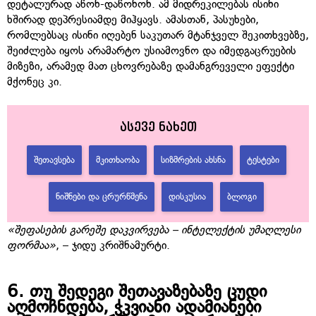
დეტალურად აწონ-დაწონონ. ამ მიდრეკილებას ისინი
ხშირად დეპრესიამდე მიჰყავს. ამასთან, პასუხები,
რომლებსაც ისინი იღებენ საკუთარ მტანჯველ შეკითხვებზე,
შეიძლება იყოს არამარტო უსიამოვნო და იმედგაცრუების
მიზეზი, არამედ მათ ცხოვრებაზე დამანგრეველი ეფექტი
მქონეც კი.
ასევე ნახეთ
ᲨᲔᲗᲐᲕᲡᲔᲑᲐ
ᲛᲙᲘᲗᲮᲐᲝᲑᲐ
ᲡᲘᲖᲛᲠᲔᲑᲘᲡ ᲐᲮᲡᲜᲐ
ᲢᲔᲡᲢᲔᲑᲘ
ᲜᲘᲨᲜᲔᲑᲘ ᲓᲐ ᲪᲠᲣᲠᲬᲛᲔᲜᲐ
ᲓᲘᲡᲙᲣᲡᲘᲐ
ᲑᲚᲝᲒᲘ
«
შეფასების გარეშე დაკვირვება
–
ინტელექტის უმაღლესი
ფორმაა
»
, – ჯიდუ კრიშნამურტი.
6.
თუ შედეგი შეთავაზებაზე ცუდი
აღმოჩნდება, ჭკვიანი ადამიანები