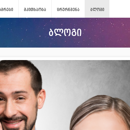
ᲖᲛᲠᲔᲑᲘ
ᲛᲙᲘᲗᲮᲐᲝᲑᲐ
ᲪᲠᲣᲠᲬᲛᲔᲜᲐ
ᲑᲚᲝᲒᲘ
ბლოგი