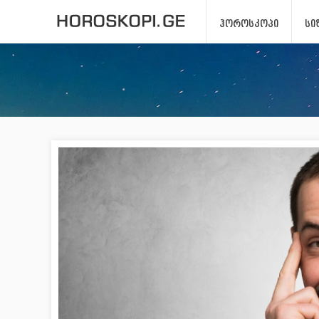
ᲰᲝᲠᲝᲡᲙᲝᲞᲘ
ᲡᲘ