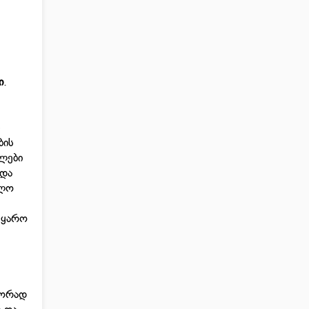
ი
.
ს
ბის
ულები
 და
ოლო
მყარო
წორად