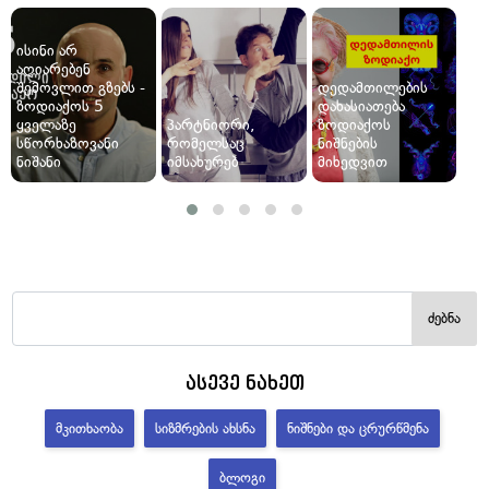
ისინი არ
აღიარებენ
შემოვლით გზებს -
დედამთილების
ზოდიაქოს 5
დახასიათება
ყველაზე
პარტნიორი,
ზოდიაქოს
სწორხაზოვანი
რომელსაც
ნიშნების
ნიშანი
იმსახურებ
მიხედვით
ძებნა
ასევე ნახეთ
ᲛᲙᲘᲗᲮᲐᲝᲑᲐ
ᲡᲘᲖᲛᲠᲔᲑᲘᲡ ᲐᲮᲡᲜᲐ
ᲜᲘᲨᲜᲔᲑᲘ ᲓᲐ ᲪᲠᲣᲠᲬᲛᲔᲜᲐ
ᲑᲚᲝᲒᲘ