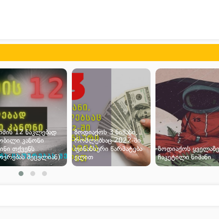
რმის 12 ნაკლებად
ზოდიაქოს 3 ნიშანი,
ობილი კანონი
რომლებსაც 2022-ში
სინი თქვენს
ფინანსური წარმატება
ზოდიაქოს ყველაზ
ოვრებას შეცვლიან)
ელით
ჩაკეტილი ნიშანი