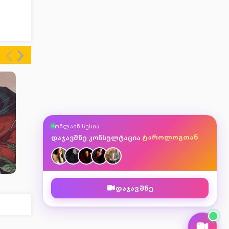
ასტროლოგთან
ონლაინ სესია
მკითხავთან
ტაროლოგთან
დაჯავშნე კონსულტაცია
ნუმეროლოგთან
ე
დაჯავშნე