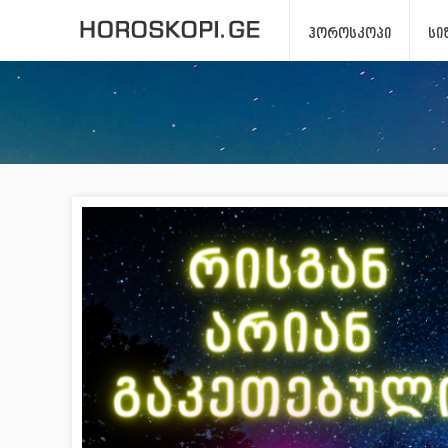
ᲰᲝᲠᲝᲡᲙᲝᲞᲘ
ᲡᲘ