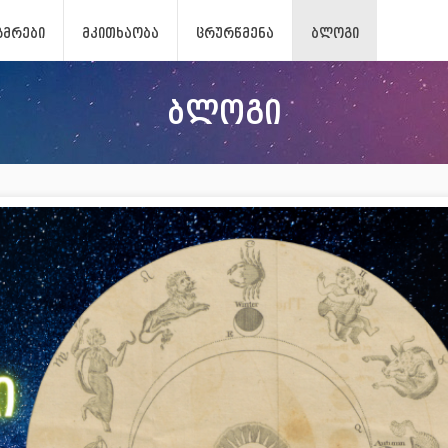
ᲖᲛᲠᲔᲑᲘ
ᲛᲙᲘᲗᲮᲐᲝᲑᲐ
ᲪᲠᲣᲠᲬᲛᲔᲜᲐ
ᲑᲚᲝᲒᲘ
ბლოგი