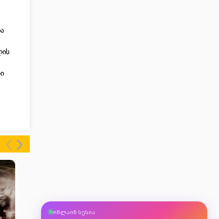
ა
ლის
ი
ასტროლოგთან
ონლაინ სესია
მკითხავთან