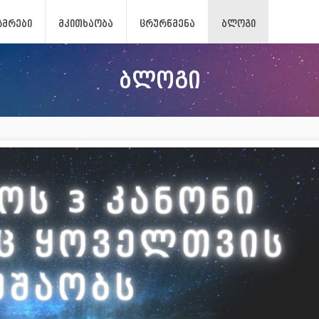
ᲖᲛᲠᲔᲑᲘ
ᲛᲙᲘᲗᲮᲐᲝᲑᲐ
ᲪᲠᲣᲠᲬᲛᲔᲜᲐ
ᲑᲚᲝᲒᲘ
ბლოგი