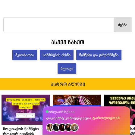
ძებნა
ასევე ნახეთ
ᲛᲙᲘᲗᲮᲐᲝᲑᲐ
ᲡᲘᲖᲛᲠᲔᲑᲘᲡ ᲐᲮᲡᲜᲐ
ᲜᲘᲨᲜᲔᲑᲘ ᲓᲐ ᲪᲠᲣᲠᲬᲛᲔᲜᲐ
ᲑᲚᲝᲒᲘ
ასტრო ბლოგი
ასტროლოგთან
ონლაინ სესია
მკითხავთან
ტაროლოგთან
დაჯავშნე კონსულტაცია
ნუმეროლოგთან
ზოდიაქოს ნიშნები -
ასტროლოგის რჩევები
ყველაზე არას
როგორ იყენებს
ზოდიაქოს თითოეული
ზოდიაქოს ნიშნ