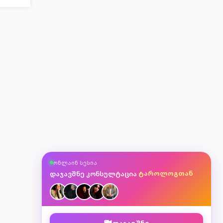
ასტროლოგთან
ონლაინ სესია
მკითხავთან
ტაროლოგთან
დაჯავშნე კონსულტაცია
ნუმეროლოგთან