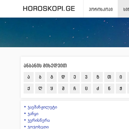
ᲰᲝᲠᲝᲡᲙᲝᲞᲘ
ᲡᲘ
ანბანის მიხედვით
ა
ბ
გ
დ
ე
ვ
ზ
თ
ი
ქ
ღ
ყ
შ
ჩ
ც
ძ
წ
ჭ
• ჯავშანჟილეტი
• ჯანყი
• ჯვრისწერა
• ჯოჯოხეთი