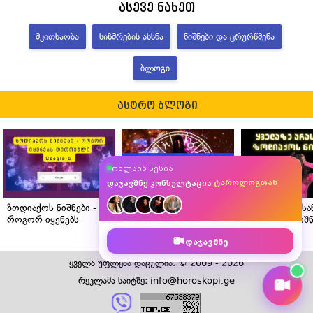
ასევე ნახეთ
ᲛᲙᲘᲗᲮᲐᲝᲑᲐ
ᲡᲘᲖᲛᲠᲔᲑᲘᲡ ᲐᲮᲡᲜᲐ
ᲜᲘᲨᲜᲔᲑᲘ ᲓᲐ ᲪᲠᲣᲠᲬᲛᲔᲜᲐ
ᲑᲚᲝᲒᲘ
ასტრო ბლოგი
ასტროლოგთან
ონლაინ სესია
მკითხავთან
ტაროლოგთან
დაჯავშნე კონსულტაცია
ნუმეროლოგთან
ზოდიაქოს ნიშნები -
ასტროლოგის რჩევები
ყველაზე არას
როგორ იყენებს
ზოდიაქოს თითოეული
ზოდიაქოს ნიშნ
თითოეული Google-ს?
ნიშნისთვის
დაჯავშნე
საცხოვრებლის სწორი
შერჩევისთვის
ყველა უფლება დაცულია. © 2009 - 2026
რეკლამა საიტზე: info@horoskopi.ge