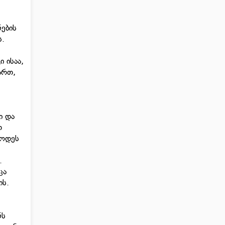
ნების
ს.
 ისაა,
ართ,
ი და
თ
სოდეს
.
ცა
ის.
ნს