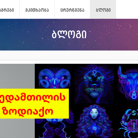
ᲖᲛᲠᲔᲑᲘ
ᲛᲙᲘᲗᲮᲐᲝᲑᲐ
ᲪᲠᲣᲠᲬᲛᲔᲜᲐ
ᲑᲚᲝᲒᲘ
ბლოგი