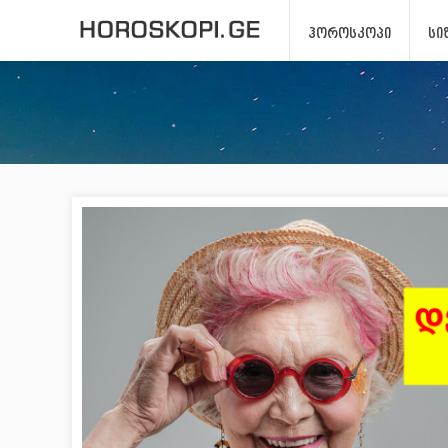
ᲰᲝᲠᲝᲡᲙᲝᲞᲘ
ᲡᲘ