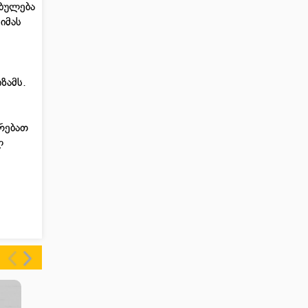
ებულება
იმას
ზამს.
რებათ
ლ