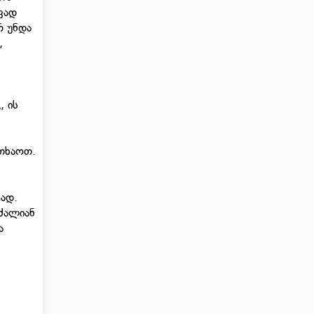
ვად
რ უნდა
,
, ის
თხაოთ.
ტად.
 ძალიან
ა