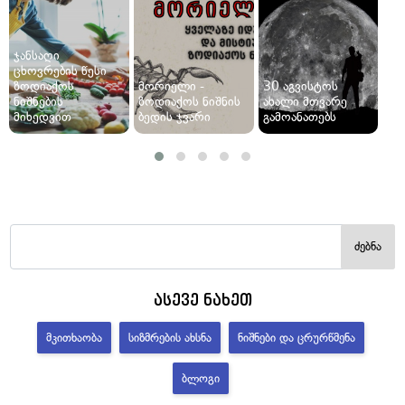
ჯანსაღი
ცხოვრების წესი
ზოდიაქოს
მორიელი -
30 აგვისტოს
ნიშნების
ზოდიაქოს ნიშნის
ახალი მთვარე
მიხედვით
ბედის ჯვარი
გამოანათებს
ძებნა
ასევე ნახეთ
ᲛᲙᲘᲗᲮᲐᲝᲑᲐ
ᲡᲘᲖᲛᲠᲔᲑᲘᲡ ᲐᲮᲡᲜᲐ
ᲜᲘᲨᲜᲔᲑᲘ ᲓᲐ ᲪᲠᲣᲠᲬᲛᲔᲜᲐ
ᲑᲚᲝᲒᲘ