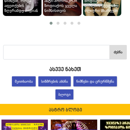
ნიშნები, როცა
ანტი-ჰოროსკოპი
ზოდიაქოს
აფეთქების
ზოდიაქოს ყველა
ნიშნების ყველაზე
ზღვრამდე მიდიან
ნიშნისთვის
ძლიერი მხარეები
ძებნა
ასევე ნახეთ
ᲛᲙᲘᲗᲮᲐᲝᲑᲐ
ᲡᲘᲖᲛᲠᲔᲑᲘᲡ ᲐᲮᲡᲜᲐ
ᲜᲘᲨᲜᲔᲑᲘ ᲓᲐ ᲪᲠᲣᲠᲬᲛᲔᲜᲐ
ᲑᲚᲝᲒᲘ
ასტრო ბლოგი