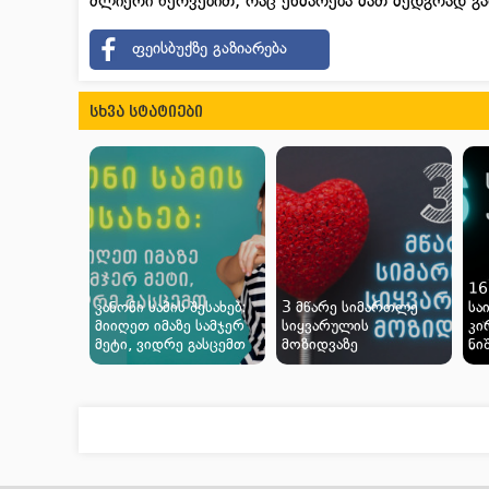
ძლიერი ნერვებით, რაც ეხმარება მათ მედგრად გ
ფეისბუქზე გაზიარება
სხვა სტატიები
16
კანონი სამის შესახებ:
3 მწარე სიმართლე
სა
მიიღეთ იმაზე სამჯერ
სიყვარულის
კი
მეტი, ვიდრე გასცემთ
მოზიდვაზე
ნი