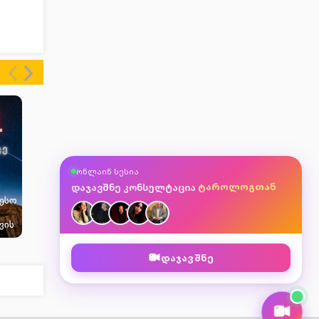
ასტროლოგთან
ონლაინ სესია
მკითხავთან
ტაროლოგთან
დაჯავშნე კონსულტაცია
ნუმეროლოგთან
თესო
ვის
დაჯავშნე