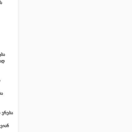
ს
ება
ად
ი
ბა
 ვნება
ვიან