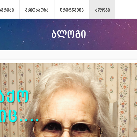
ᲖᲛᲠᲔᲑᲘ
ᲛᲙᲘᲗᲮᲐᲝᲑᲐ
ᲪᲠᲣᲠᲬᲛᲔᲜᲐ
ᲑᲚᲝᲒᲘ
ბლოგი