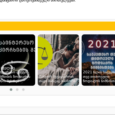
ადაიტანონ ცხოვრებისეული სირთულეები.
 ყველაზე
ინტერესო ფაქტი
2021 წლის საუკე
რჩხიბის ზოდიაქოს
როგორ შევაყვაროთ
თვე თითოეული
შნის შესახებ
თავი მამაკაც-სასწორს?
ზოდიაქოს ნიშნისთ