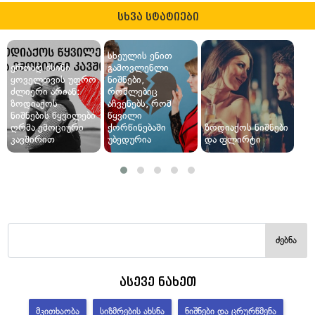
სხვა სტატიები
სხეულის ენით
ერთად ისინი
გამოვლენლი
ყოველთვის უფრო
ნიშნები,
ძლიერი არიან:
რომლებიც
ზოდიაქოს
აჩვენებს, რომ
ნიშნების წყვილები
წყვილი
ღრმა ემოციური
ქორწინებაში
ზოდიაქოს ნიშნები
კავშირით
უბედურია
და ფლირტი
ძებნა
ასევე ნახეთ
ᲛᲙᲘᲗᲮᲐᲝᲑᲐ
ᲡᲘᲖᲛᲠᲔᲑᲘᲡ ᲐᲮᲡᲜᲐ
ᲜᲘᲨᲜᲔᲑᲘ ᲓᲐ ᲪᲠᲣᲠᲬᲛᲔᲜᲐ