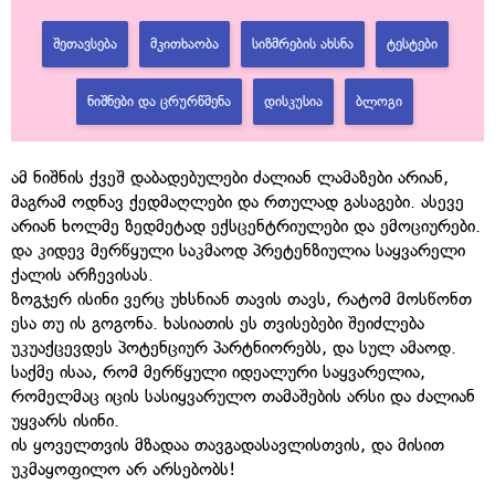
ᲨᲔᲗᲐᲕᲡᲔᲑᲐ
ᲛᲙᲘᲗᲮᲐᲝᲑᲐ
ᲡᲘᲖᲛᲠᲔᲑᲘᲡ ᲐᲮᲡᲜᲐ
ᲢᲔᲡᲢᲔᲑᲘ
ᲜᲘᲨᲜᲔᲑᲘ ᲓᲐ ᲪᲠᲣᲠᲬᲛᲔᲜᲐ
ᲓᲘᲡᲙᲣᲡᲘᲐ
ᲑᲚᲝᲒᲘ
ამ ნიშნის ქვეშ დაბადებულები ძალიან ლამაზები არიან,
მაგრამ ოდნავ ქედმაღლები და რთულად გასაგები. ასევე
არიან ხოლმე ზედმეტად ექსცენტრიულები და ემოციურები.
და კიდევ მერწყული საკმაოდ პრეტენზიულია საყვარელი
ქალის არჩევისას.
ზოგჯერ ისინი ვერც უხსნიან თავის თავს, რატომ მოსწონთ
ესა თუ ის გოგონა. ხასიათის ეს თვისებები შეიძლება
უკუაქცევდეს პოტენციურ პარტნიორებს, და სულ ამაოდ.
საქმე ისაა, რომ მერწყული იდეალური საყვარელია,
რომელმაც იცის სასიყვარულო თამაშების არსი და ძალიან
უყვარს ისინი.
ის ყოველთვის მზადაა თავგადასავლისთვის, და მისით
უკმაყოფილო არ არსებობს!