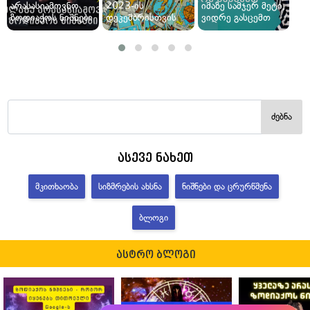
არასასიამოვნო
2023-ის
იმაზე სამჯერ მეტი,
ზოდიაქოს ნიშნები
დეკემბრისთვის
ვიდრე გასცემთ
ძებნა
ასევე ნახეთ
ᲛᲙᲘᲗᲮᲐᲝᲑᲐ
ᲡᲘᲖᲛᲠᲔᲑᲘᲡ ᲐᲮᲡᲜᲐ
ᲜᲘᲨᲜᲔᲑᲘ ᲓᲐ ᲪᲠᲣᲠᲬᲛᲔᲜᲐ
ᲑᲚᲝᲒᲘ
ასტრო ბლოგი