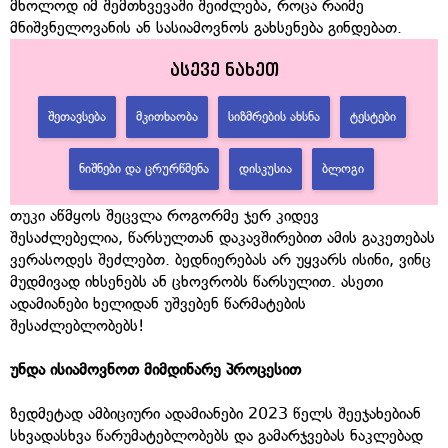
მხოლოდ იმ შემთხვევაში შეიძლება, როცა რაიმე
მნიშვნელოვანის ან სასიამოვნოს გახსენება გინდებათ.
ასევე ნახეთ
ᲨᲔᲗᲐᲕᲡᲔᲑᲐ
ᲛᲙᲘᲗᲮᲐᲝᲑᲐ
ᲡᲘᲖᲛᲠᲔᲑᲘᲡ ᲐᲮᲡᲜᲐ
ᲢᲔᲡᲢᲔᲑᲘ
ᲜᲘᲨᲜᲔᲑᲘ ᲓᲐ ᲪᲠᲣᲠᲬᲛᲔᲜᲐ
ᲓᲘᲡᲙᲣᲡᲘᲐ
ᲑᲚᲝᲒᲘ
თუკი აწმყოს შეცვლა როგორმე ჯერ კიდევ
შესაძლებელია, წარსულთან დაკავშირებით ამის გაკეთებას
ვერასოდეს შეძლებთ. ბედნიერებას არ უყვარს ისინი, ვინც
მუდმივად იხსენებს ან ცხოვრობს წარსულით. ასეთი
ადამიანები ხელიდან უშვებენ წარმატების
შესაძლებლობებს!
უნდა
ისიამოვნოთ
მიმდინარე
პროცესით
ზედმეტად ამბიციური ადამიანები 2023 წელს შეეჯახებიან
სხვადასხვა წარუმატებლობებს და გამარჯვებას ნაკლებად