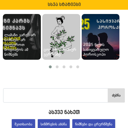
სხვა სტატიები
ლამაზი კარგს არ
ნიშნავს: არ
დაუჯეროთ
2025 წლის
ზოდიაქოს ამ
ცოტა რამ ტიპიურ
სასიყვარულო
ნიშნებს
ვერძებზე
ჰოროსკოპი
ძებნა
ასევე ნახეთ
ᲛᲙᲘᲗᲮᲐᲝᲑᲐ
ᲡᲘᲖᲛᲠᲔᲑᲘᲡ ᲐᲮᲡᲜᲐ
ᲜᲘᲨᲜᲔᲑᲘ ᲓᲐ ᲪᲠᲣᲠᲬᲛᲔᲜᲐ