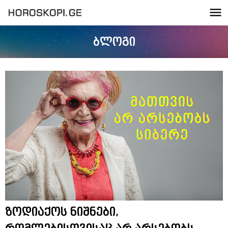
ბლოგი
ზოდიაქოს ნიშნები,