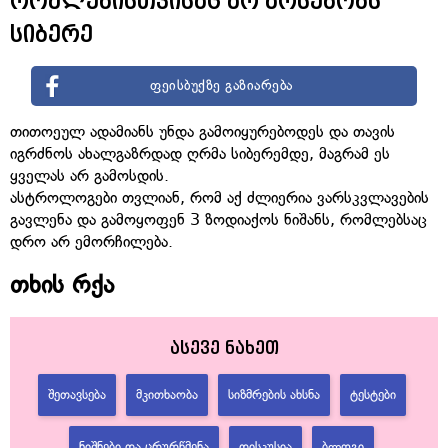
რომლებისთვისაც არ არსებობს
სიბერე
ფეისბუქზე გაზიარება
თითოეულ ადამიანს უნდა გამოიყურებოდეს და თავის
იგრძნოს ახალგაზრდად ღრმა სიბერემდე, მაგრამ ეს
ყველას არ გამოსდის.
ასტროლოგები თვლიან, რომ აქ ძლიერია ვარსკვლავების
გავლენა და გამოყოფენ 3 ზოდიაქოს ნიშანს, რომლებსაც
დრო არ ემორჩილება.
თხის რქა
ასევე ნახეთ
ᲨᲔᲗᲐᲕᲡᲔᲑᲐ
ᲛᲙᲘᲗᲮᲐᲝᲑᲐ
ᲡᲘᲖᲛᲠᲔᲑᲘᲡ ᲐᲮᲡᲜᲐ
ᲢᲔᲡᲢᲔᲑᲘ
ᲜᲘᲨᲜᲔᲑᲘ ᲓᲐ ᲪᲠᲣᲠᲬᲛᲔᲜᲐ
ᲓᲘᲡᲙᲣᲡᲘᲐ
ᲑᲚᲝᲒᲘ