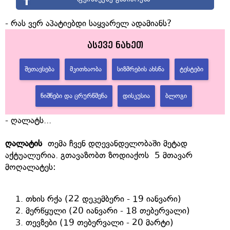
- რას ვერ აპატიებდი საყვარელ ადამიანს?
ასევე ნახეთ
ᲨᲔᲗᲐᲕᲡᲔᲑᲐ
ᲛᲙᲘᲗᲮᲐᲝᲑᲐ
ᲡᲘᲖᲛᲠᲔᲑᲘᲡ ᲐᲮᲡᲜᲐ
ᲢᲔᲡᲢᲔᲑᲘ
ᲜᲘᲨᲜᲔᲑᲘ ᲓᲐ ᲪᲠᲣᲠᲬᲛᲔᲜᲐ
ᲓᲘᲡᲙᲣᲡᲘᲐ
ᲑᲚᲝᲒᲘ
- ღალატს...
ღალატის
თემა ჩვენ დღევანდელობაში მეტად
აქტუალურია. გთავაზობთ ზოდიაქოს 5 მთავარ
მოღალატეს:
თხის რქა (22 დეკემბერი - 19 იანვარი)
მერწყული (20 იანვარი - 18 თებერვალი)
თევზები (19 თებერვალი - 20 მარტი)