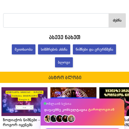
ძებნა
ასევე ნახეთ
ᲛᲙᲘᲗᲮᲐᲝᲑᲐ
ᲡᲘᲖᲛᲠᲔᲑᲘᲡ ᲐᲮᲡᲜᲐ
ᲜᲘᲨᲜᲔᲑᲘ ᲓᲐ ᲪᲠᲣᲠᲬᲛᲔᲜᲐ
ᲑᲚᲝᲒᲘ
ასტრო ბლოგი
ასტროლოგთან
ონლაინ სესია
მკითხავთან
ტაროლოგთან
დაჯავშნე კონსულტაცია
ნუმეროლოგთან
ზოდიაქოს ნიშნები -
ასტროლოგის რჩევები
ყველაზე არას
როგორ იყენებს
ზოდიაქოს თითოეული
ზოდიაქოს ნიშნ