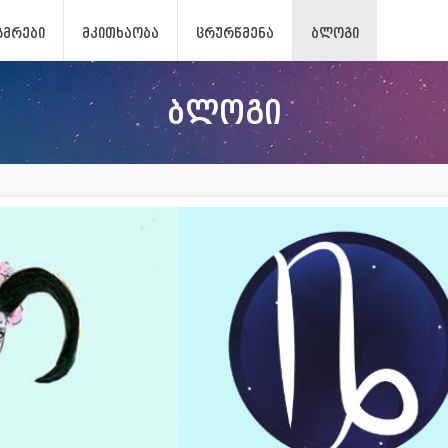
ᲖᲛᲠᲔᲑᲘ
ᲛᲙᲘᲗᲮᲐᲝᲑᲐ
ᲪᲠᲣᲠᲬᲛᲔᲜᲐ
ᲑᲚᲝᲒᲘ
ბლოგი