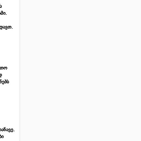
ს
მი.
ხედავთ.
რთო
დ
ნებს
ანავე.
ბი