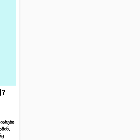
ი?
იანები
აშინ,
ნც