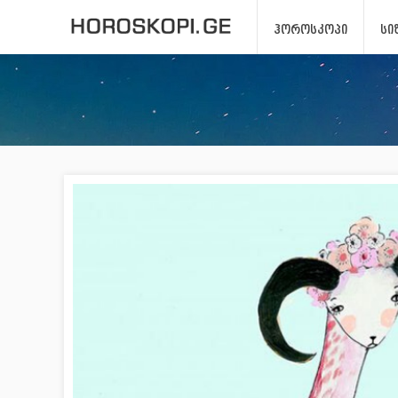
ᲰᲝᲠᲝᲡᲙᲝᲞᲘ
ᲡᲘ