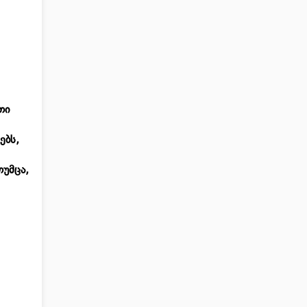
თი
ებს,
თუმცა,