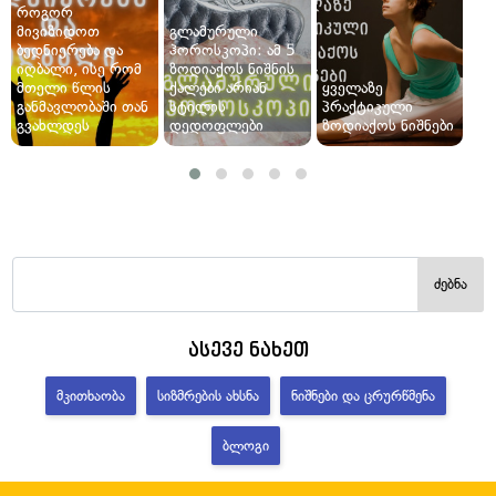
როგორ
მივიზიდოთ
გლამურული
ბედნიერება და
ჰოროსკოპი: ამ 5
იღბალი, ისე რომ
ზოდიაქოს ნიშნის
მთელი წლის
ქალები არიან
ყველაზე
განმავლობაში თან
სტილის
პრაქტიკული
გვახლდეს
დედოფლები
ზოდიაქოს ნიშნები
ძებნა
ასევე ნახეთ
ᲛᲙᲘᲗᲮᲐᲝᲑᲐ
ᲡᲘᲖᲛᲠᲔᲑᲘᲡ ᲐᲮᲡᲜᲐ
ᲜᲘᲨᲜᲔᲑᲘ ᲓᲐ ᲪᲠᲣᲠᲬᲛᲔᲜᲐ
ᲑᲚᲝᲒᲘ