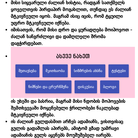
მისი სიყვარული ძალიან ხისტია, რადგან სათქმელს
ყოველთვის პირდაპირ მოგახლით, თუნდაც ეს ძალიან
მტკივნეული იყოს. მაგრამ ისიც იცის, რომ ტყუილი
უფრო მტკივნეული იქნება.
იმისათვის, რომ მისი დრო და ყურადღება მოიპოვოთ -
ძალან ხანგრძლივი და დამღლელი შრომა
დაგჭირდებათ.
ასევე ნახეთ
ᲨᲔᲗᲐᲕᲡᲔᲑᲐ
ᲛᲙᲘᲗᲮᲐᲝᲑᲐ
ᲡᲘᲖᲛᲠᲔᲑᲘᲡ ᲐᲮᲡᲜᲐ
ᲢᲔᲡᲢᲔᲑᲘ
ᲜᲘᲨᲜᲔᲑᲘ ᲓᲐ ᲪᲠᲣᲠᲬᲛᲔᲜᲐ
ᲓᲘᲡᲙᲣᲡᲘᲐ
ᲑᲚᲝᲒᲘ
ის უხეში და ბასრია, მაგრამ მისი ნდობის მოპოვების
შემთხვევაში მოყენებული ჭრილობები ნაკლებად
მტკივნეული იქნება.
ის ძალიან გულდასმით არჩვს ადამიანს, ვისთვისაც
გულის გადაშლას აპირებს, ამიტომ გზად უამრავი
ადამიანის გულს აყენებს მოუშუშებელ იარებს.