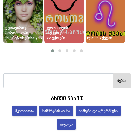
ღვთაებრივი
კუროსთვის
ჰოროსკოპი
საუკეთესო
ქალბატონებისთვის
საჩუქრები
ლომის ქვები
ძებნა
ასევე ნახეთ
ᲛᲙᲘᲗᲮᲐᲝᲑᲐ
ᲡᲘᲖᲛᲠᲔᲑᲘᲡ ᲐᲮᲡᲜᲐ
ᲜᲘᲨᲜᲔᲑᲘ ᲓᲐ ᲪᲠᲣᲠᲬᲛᲔᲜᲐ
ᲑᲚᲝᲒᲘ