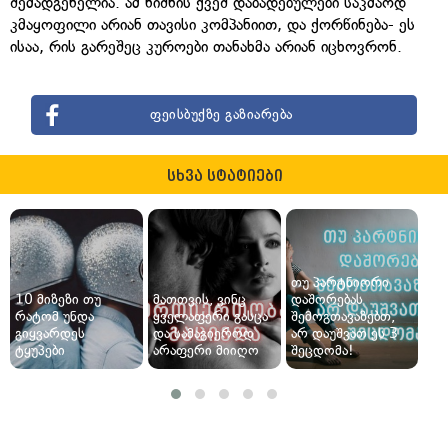
შემადგენელია. ამ ნიშნის ქვეშ დაბადებულები საკმაოდ
კმაყოფილი არიან თავისი კომპანიით, და ქორწინება- ეს
ისაა, რის გარეშეც კუროები თანახმა არიან იცხოვრონ.
ფეისბუქზე გაზიარება
სხვა სტატიები
თუ პარტნიორი
10 მიზეზი თუ
მათთვის, ვინც
დაშორებას
რატომ უნდა
ყველაფერი გასცა
შემოგთავაზებთ,
გიყვარდეს
და სამაგიეროდ
არ დაუშვათ ეს 3
ტყუპები
არაფერი მიიღო
შეცდომა!