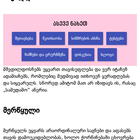
ასევე ნახეთ
ᲨᲔᲗᲐᲕᲡᲔᲑᲐ
ᲛᲙᲘᲗᲮᲐᲝᲑᲐ
ᲡᲘᲖᲛᲠᲔᲑᲘᲡ ᲐᲮᲡᲜᲐ
ᲢᲔᲡᲢᲔᲑᲘ
ᲜᲘᲨᲜᲔᲑᲘ ᲓᲐ ᲪᲠᲣᲠᲬᲛᲔᲜᲐ
ᲓᲘᲡᲙᲣᲡᲘᲐ
ᲑᲚᲝᲒᲘ
მშვდილდოსნებს უყვართ თავისუფლება და ვერ იტანენ
ადამიანებს, რომლებიც მუდმივად ითხოვენ ყურადღებას
და სიყვარულს. სწორედ ამიტომ მათ არ იზიდავს ის, რასაც
„სამუდამო“ აწერია.
მერწყული
მერწყულს უყვარს არაორდინალური საგნები და აფასებს
თავის დამოუკიდებლობას, ხოლო ქორწინებაში ცხოვრება