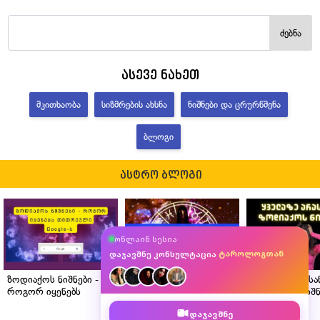
ძებნა
ასევე ნახეთ
ᲛᲙᲘᲗᲮᲐᲝᲑᲐ
ᲡᲘᲖᲛᲠᲔᲑᲘᲡ ᲐᲮᲡᲜᲐ
ᲜᲘᲨᲜᲔᲑᲘ ᲓᲐ ᲪᲠᲣᲠᲬᲛᲔᲜᲐ
ᲑᲚᲝᲒᲘ
ასტრო ბლოგი
ასტროლოგთან
ონლაინ სესია
მკითხავთან
ტაროლოგთან
დაჯავშნე კონსულტაცია
ნუმეროლოგთან
ზოდიაქოს ნიშნები -
ასტროლოგის რჩევები
ყველაზე არას
როგორ იყენებს
ზოდიაქოს თითოეული
ზოდიაქოს ნიშნ
თითოეული Google-ს?
ნიშნისთვის
დაჯავშნე
საცხოვრებლის სწორი