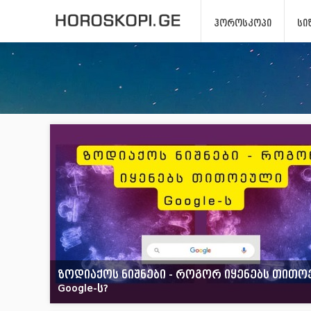
ᲰᲝᲠᲝᲡᲙᲝᲞᲘ
ᲡᲘ
ზოდიაქოს ნიშნები - როგორ იყენებს თით
Google-ს?