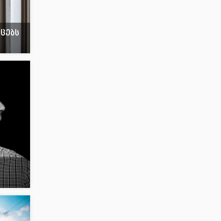
აცებს
თ