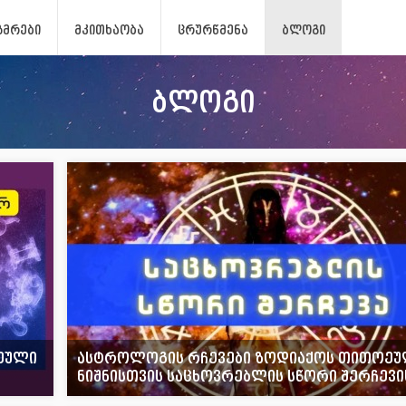
ᲖᲛᲠᲔᲑᲘ
ᲛᲙᲘᲗᲮᲐᲝᲑᲐ
ᲪᲠᲣᲠᲬᲛᲔᲜᲐ
ᲑᲚᲝᲒᲘ
ბლოგი
ოეული
ასტროლოგის რჩევები ზოდიაქოს თითოე
ნიშნისთვის საცხოვრებლის სწორი შერჩევი