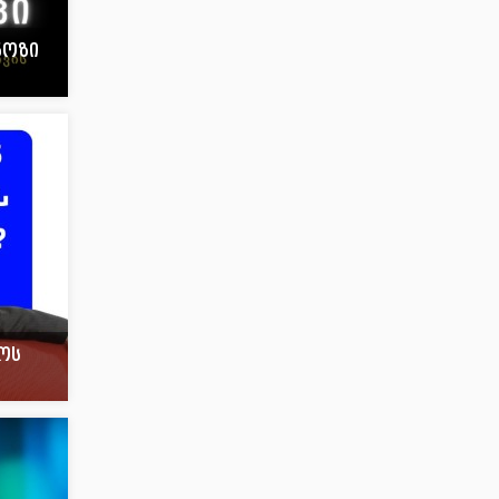
ნოზი
ოს