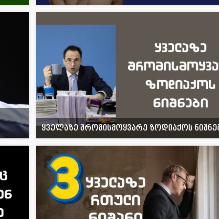
ყველაზე შრომისმოყვარე ზოდიაქოს ნიშნე