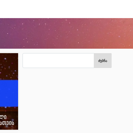
ძებნა
ული
სთვის