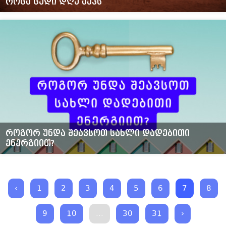
როცა ცუდი დღე აქვს
როგორ უნდა შეავსოთ სახლი დადებითი
ენერგიით?
‹
1
2
3
4
5
6
7
8
9
10
...
30
31
›