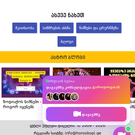
ასევე ნახეთ
ᲛᲙᲘᲗᲮᲐᲝᲑᲐ
ᲡᲘᲖᲛᲠᲔᲑᲘᲡ ᲐᲮᲡᲜᲐ
ᲜᲘᲨᲜᲔᲑᲘ ᲓᲐ ᲪᲠᲣᲠᲬᲛᲔᲜᲐ
ᲑᲚᲝᲒᲘ
ასტრო ბლოგი
ასტროლოგთან
მკითხავთან
ონლაინ სესია
ტაროლოგთან
ნუმეროლოგთან
დაჯავშნე კონსულტაცია
ზოდიაქოს ნიშნები -
ასტროლოგის რჩევები
ყველაზე არას
როგორ იყენებს
ზოდიაქოს თითოეული
ზოდიაქოს ნიშნ
თითოეული Google-ს?
ნიშნისთვის
დაჯავშნე
საცხოვრებლის სწორი
შერჩევისთვის
ყველა უფლება დაცულია. © 2009 - 2026
რეკლამა საიტზე: info@horoskopi.ge