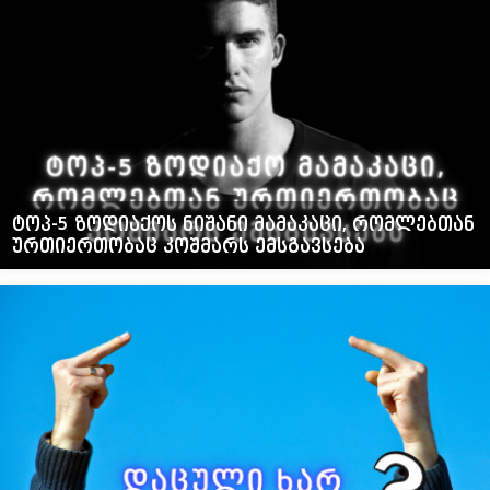
ტოპ-5 ზოდიაქოს ნიშანი მამაკაცი, რომლებთან
ურთიერთობაც კოშმარს ემსგავსება