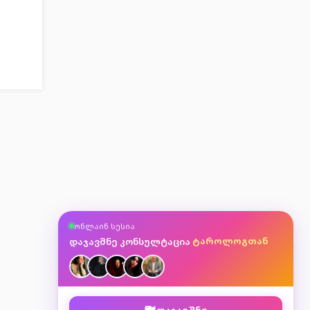
ასტროლოგთან
ონლაინ სესია
მკითხავთან
ტაროლოგთან
დაჯავშნე კონსულტაცია
ნუმეროლოგთან