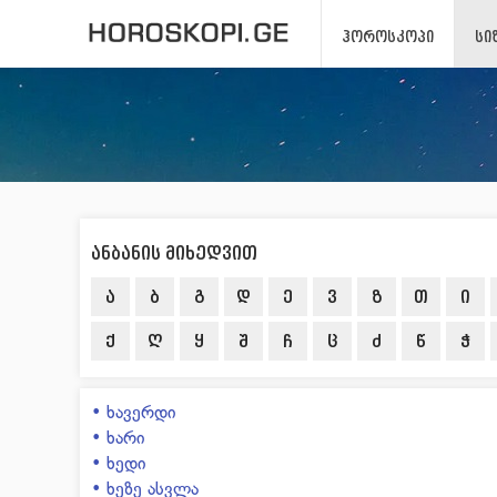
ᲰᲝᲠᲝᲡᲙᲝᲞᲘ
ᲡᲘ
ანბანის მიხედვით
ა
ბ
გ
დ
ე
ვ
ზ
თ
ი
ქ
ღ
ყ
შ
ჩ
ც
ძ
წ
ჭ
• ხავერდი
• ხარი
• ხედი
• ხეზე ასვლა